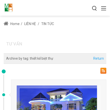
Home
/
LIÊN HỆ
/
TIN TỨC
TƯ VẤN
Archive by tag:
thiết kế biệt thự
Return