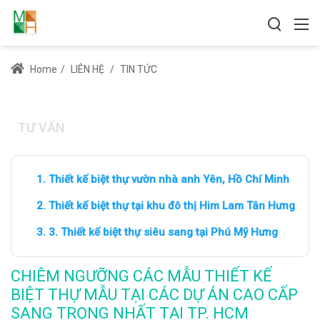
Home
/
LIÊN HỆ
/
TIN TỨC
TƯ VẤN
Thiết kế biệt thự vườn nhà anh Yên, Hồ Chí Minh
Thiết kế biệt thự tại khu đô thị Him Lam Tân Hưng
3. Thiết kế biệt thự siêu sang tại Phú Mỹ Hưng
CHIÊM NGƯỠNG CÁC MẪU THIẾT KẾ
BIỆT THỰ MẪU TẠI CÁC DỰ ÁN CAO CẤP
SANG TRỌNG NHẤT TẠI TP. HCM