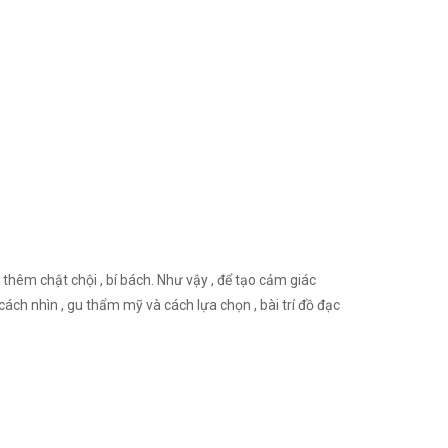
thêm chật chội , bí bách. Như vậy , để tạo cảm giác
ch nhìn , gu thẩm mỹ và cách lựa chọn , bài trí đồ đạc