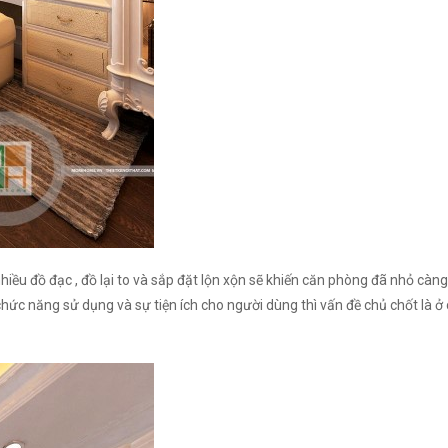
ều đồ đạc , đồ lại to và sắp đặt lộn xộn sẽ khiến căn phòng đã nhỏ càng 
năng sử dụng và sự tiện ích cho người dùng thì vấn đề chủ chốt là ở cá