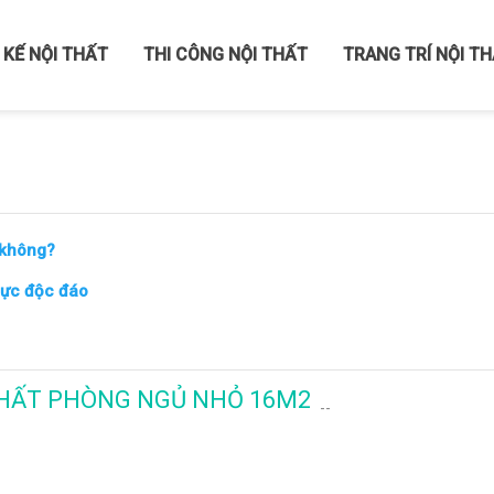
 KẾ NỘI THẤT
THI CÔNG NỘI THẤT
TRANG TRÍ NỘI T
 không?
 cực độc đáo
THẤT PHÒNG NGỦ NHỎ 16M2
--