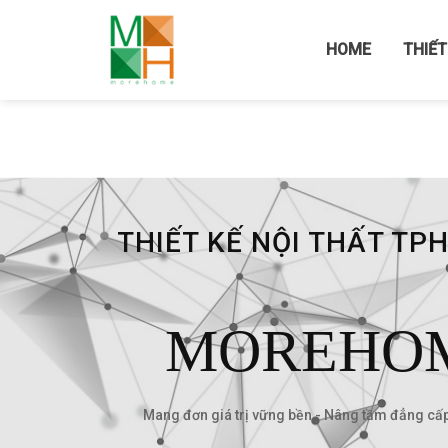
Home
/
THI CÔNG NỘI THẤT
HOME
THIẾT
THIẾT KẾ NỘI THẤT TP
MOREHO
Mang đơn giá trị vững bền - Nâng tầm đẳng cấ