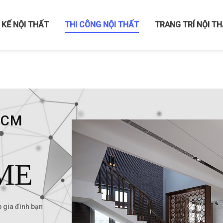
 KẾ NỘI THẤT
THI CÔNG NỘI THẤT
TRANG TRÍ NỘI T
HCM
ME
p gia đình bạn