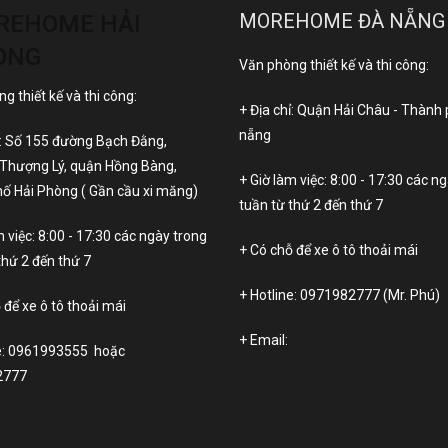
MOREHOME ĐÀ NẴNG
REHOME HẢI
ÒNG
Văn phòng thiết kế và thi công:
g thiết kế và thi công:
+ Địa chỉ: Quận Hải Châu - Thành
nẵng
ỉ: Số 155 đường Bạch Đằng,
Thượng Lý, quận Hồng Bàng,
+ Giờ làm việc: 8:00 - 17:30 các n
ố Hải Phòng ( Gần cầu xi măng)
tuần từ thứ 2 đến thứ 7
m việc: 8:00 - 17:30 các ngày trong
+ Có chỗ để xe ô tô thoải mái
thứ 2 đến thứ 7
+ Hotline:
0971982777
(Mr. Phú)
 để xe ô tô thoải mái
+ Email:
e:
0961993555
hoặc
2777