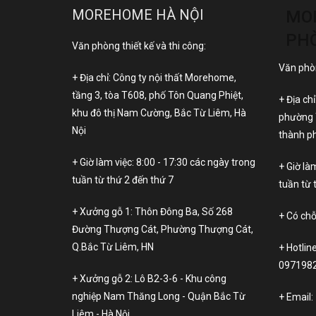
MOREHOME HÀ NỘI
MO
PH
Văn phòng thiết kế và thi công:
Văn phòn
+ Địa chỉ: Công ty nội thất Morehome,
tầng 3, tòa T608, phố Tôn Quang Phiệt,
+ Địa ch
khu đô thị Nam Cường, Bắc Từ Liêm, Hà
phường 
Nội
thành ph
+ Giờ làm việc: 8:00 - 17:30 các ngày trong
+ Giờ là
tuần từ thứ 2 đến thứ 7
tuần từ 
+ Xưởng gỗ 1: Thôn Đông Ba, Số 268
+ Có chỗ
Đường Thượng Cát, Phường Thượng Cát,
Q.Bắc Từ Liêm, HN
+ Hotlin
097198
+ Xưởng gỗ 2: Lô B2-3-6 - Khu công
nghiệp Nam Thăng Long - Quận Bắc Từ
+ Email:
Liêm - Hà Nội.