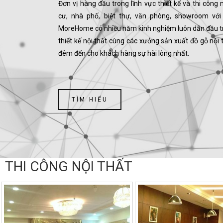
Đơn vị hàng đầu trong lĩnh vực thiết kế và thi công 
cư, nhà phố, biệt thự, văn phòng, showroom với
MoreHome có nhiều năm kinh nghiệm luôn dẫn đầu t
thiết kế nội thất cùng các xưởng sản xuất đồ gỗ nội 
đêm đến cho khách hàng sự hài lòng nhất.
TÌM HIỂU
THI CÔNG NỘI THẤT