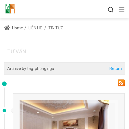
Home
/
LIÊN HỆ
/
TIN TỨC
TƯ VẤN
Archive by tag:
phòng ngủ
Return