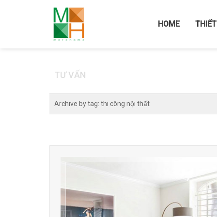
Home
/
LIÊN HỆ
/
TIN TỨC
HOME
THIẾT
TƯ VẤN
Archive by tag:
thi công nội thất