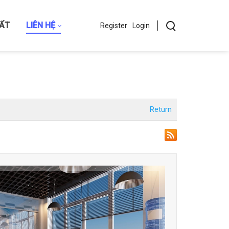
HẤT
LIÊN HỆ
Register
Login
Return