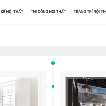
 KẾ NỘI THẤT
THI CÔNG NỘI THẤT
TRANG TRÍ NỘI T