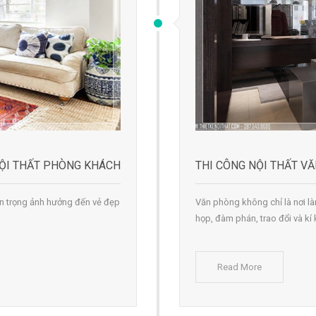
 NỘI THẤT PHÒNG KHÁCH
THI CÔNG NỘI THẤT V
uan trọng ảnh hưởng đến vẻ đẹp
Văn phòng không chỉ là nơi là
họp, đàm phán, trao đổi và kí
Read More