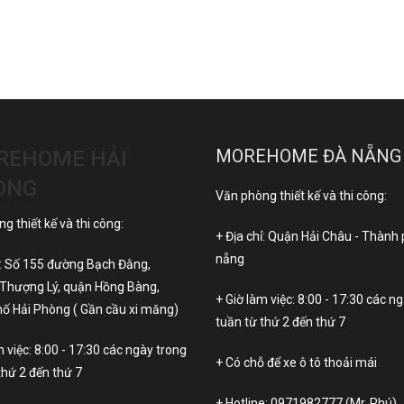
MOREHOME ĐÀ NẴNG
REHOME HẢI
ÒNG
Văn phòng thiết kế và thi công:
g thiết kế và thi công:
+ Địa chỉ: Quận Hải Châu - Thành
nẵng
ỉ: Số 155 đường Bạch Đằng,
Thượng Lý, quận Hồng Bàng,
+ Giờ làm việc: 8:00 - 17:30 các n
ố Hải Phòng ( Gần cầu xi măng)
tuần từ thứ 2 đến thứ 7
m việc: 8:00 - 17:30 các ngày trong
+ Có chỗ để xe ô tô thoải mái
thứ 2 đến thứ 7
+ Hotline:
0971982777
(Mr. Phú)