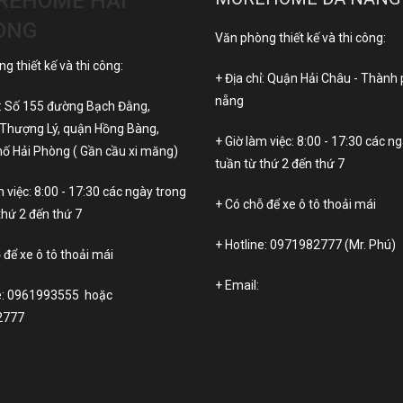
REHOME HẢI
ÒNG
Văn phòng thiết kế và thi công:
g thiết kế và thi công:
+ Địa chỉ: Quận Hải Châu - Thành
nẵng
ỉ: Số 155 đường Bạch Đằng,
Thượng Lý, quận Hồng Bàng,
+ Giờ làm việc: 8:00 - 17:30 các n
ố Hải Phòng ( Gần cầu xi măng)
tuần từ thứ 2 đến thứ 7
m việc: 8:00 - 17:30 các ngày trong
+ Có chỗ để xe ô tô thoải mái
thứ 2 đến thứ 7
+ Hotline:
0971982777
(Mr. Phú)
 để xe ô tô thoải mái
+ Email:
e:
0961993555
hoặc
2777