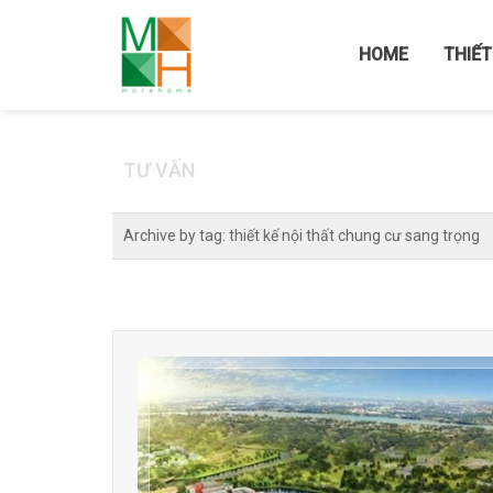
Home
/
LIÊN HỆ
/
TIN TỨC
HOME
THIẾT
TƯ VẤN
Archive by tag:
thiết kế nội thất chung cư sang trọng