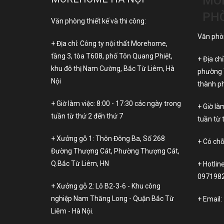
MO
PH
Văn phòng thiết kế và thi công:
Văn phòn
+ Địa chỉ: Công ty nội thất Morehome,
tầng 3, tòa T608, phố Tôn Quang Phiệt,
+ Địa ch
khu đô thị Nam Cường, Bắc Từ Liêm, Hà
phường 
Nội
thành ph
+ Giờ làm việc: 8:00 - 17:30 các ngày trong
+ Giờ là
tuần từ thứ 2 đến thứ 7
tuần từ 
+ Xưởng gỗ 1: Thôn Đông Ba, Số 268
+ Có chỗ
Đường Thượng Cát, Phường Thượng Cát,
Q.Bắc Từ Liêm, HN
+ Hotlin
097198
+ Xưởng gỗ 2: Lô B2-3-6 - Khu công
nghiệp Nam Thăng Long - Quận Bắc Từ
+ Email:
Liêm - Hà Nội.