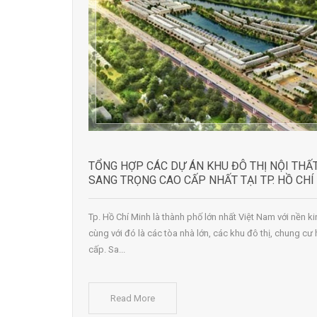
TỔNG HỢP CÁC DỰ ÁN KHU ĐÔ THỊ NỘI THẤ
SANG TRỌNG CAO CẤP NHẤT TẠI TP. HỒ CHÍ
Tp. Hồ Chí Minh là thành phố lớn nhất Việt Nam với nền ki
cùng với đó là các tòa nhà lớn, các khu đô thị, chung cư
cấp. Sa...
Read More