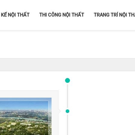
 KẾ NỘI THẤT
THI CÔNG NỘI THẤT
TRANG TRÍ NỘI T