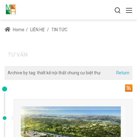
Home
/
LIÊN HỆ
/
TIN TỨC
TƯ VẤN
Archive by tag:
thiết kế nội thất chung cư biệt thự
Return